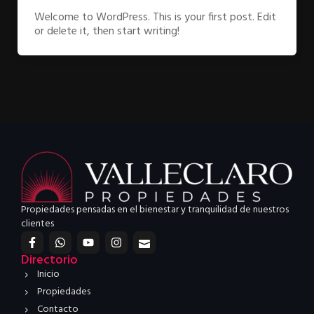
Welcome to WordPress. This is your first post. Edit
or delete it, then start writing!
Propiedades pensadas en el bienestar y tranquilidad de nuestros
clientes
F
W
Y
I
I
a
h
o
n
c
c
a
u
s
o
Directorio
e
t
t
t
n
Inicio
b
s
u
a
_
o
a
b
g
m
Propiedades
o
p
e
r
a
Contacto