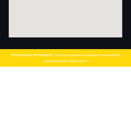
© VALLECLARO PROPIEDADES - Todos los derechos reservados. Desarrollado
por Agencia SEO > Agencia RYF