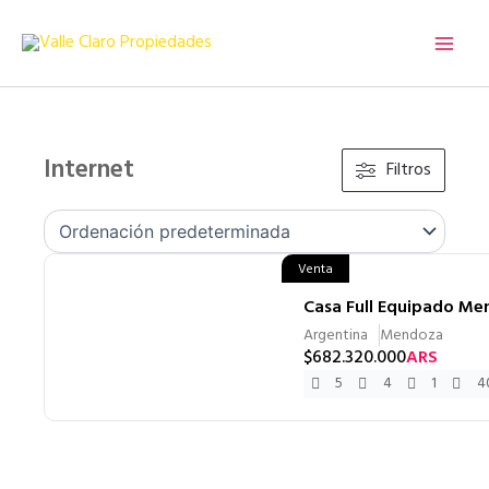
Ir
al
contenido
Internet
Filtros
Venta
Casa Full Equipado Me
Argentina
Mendoza
$
682.320.000
ARS
5
4
1
4